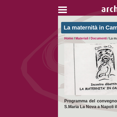
arc
La maternità in Ca
Home
/
Materiali
/
Documenti
/
La ma
Programma del convegno “
S.Maria La Nova a Napoli il